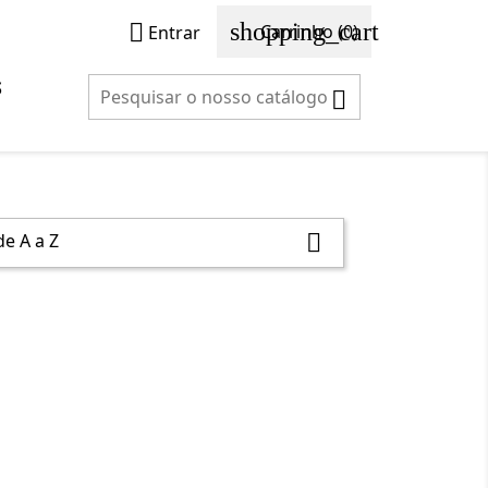
shopping_cart

Carrinho
(0)
Entrar
S

e A a Z
