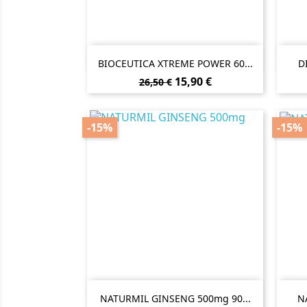

Vista rápida
BIOCEUTICA XTREME POWER 60...
D
Preço
Preço
15,90 €
26,50 €
normal
-15%
-15%

Vista rápida
NATURMIL GINSENG 500mg 90...
N