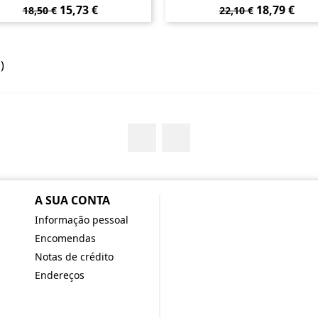
Preço
Preço
Preço
Preço
15,73 €
18,79 €
18,50 €
22,10 €
normal
normal
)
Facebook
YouTube
A SUA CONTA
Informação pessoal
Encomendas
Notas de crédito
Endereços