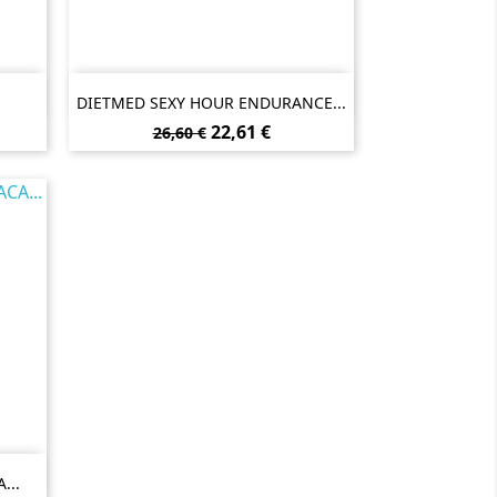

Vista rápida
DIETMED SEXY HOUR ENDURANCE...
Preço
Preço
22,61 €
26,60 €
normal
...