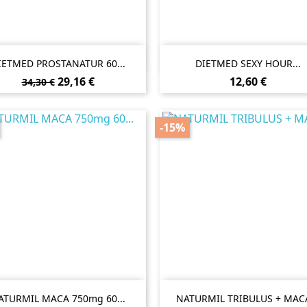


Vista rápida
Vista rápida
IETMED PROSTANATUR 60...
DIETMED SEXY HOUR...
Preço
Preço
Preço
29,16 €
12,60 €
34,30 €
normal
-15%


Vista rápida
Vista rápida
ATURMIL MACA 750mg 60...
NATURMIL TRIBULUS + MACA