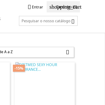
shopping_cart

Carrinho
(0)
Entrar
S

e A a Z

-15%