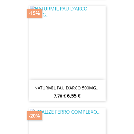
-15%
NATURMIL PAU D'ARCO 500MG...
Preço
Preço
6,55 €
7,70 €
normal
-20%