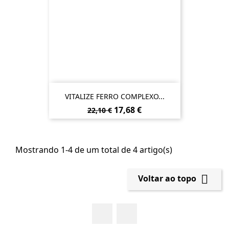
VITALIZE FERRO COMPLEXO...
Preço
Preço
17,68 €
22,10 €
normal
Mostrando 1-4 de um total de 4 artigo(s)

Voltar ao topo
Facebook
YouTube