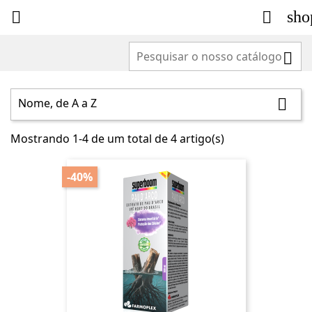
sho



Nome, de A a Z

Mostrando 1-4 de um total de 4 artigo(s)
-40%