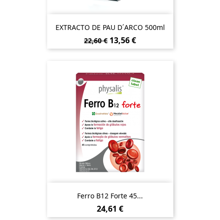
EXTRACTO DE PAU D´ARCO 500ml
Preço
Preço
13,56 €
22,60 €
normal
Ferro B12 Forte 45...
Preço
24,61 €