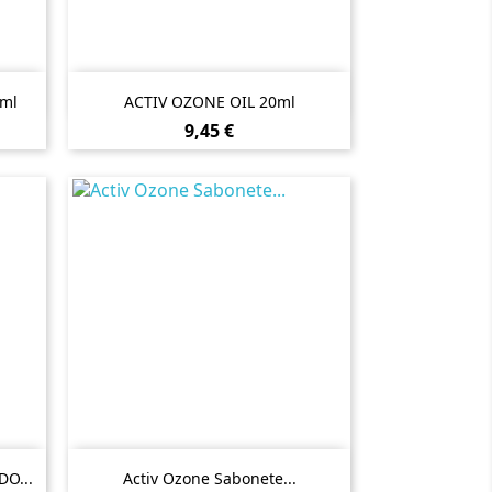

Vista rápida
0ml
ACTIV OZONE OIL 20ml
Preço
9,45 €

Vista rápida
O...
Activ Ozone Sabonete...