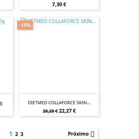
Preço
7,30 €
-15%

Vista rápida
g
DIETMED COLLAFORCE SKIN...
Preço
Preço
22,27 €
26,20 €
normal
1

Próximo
2
3