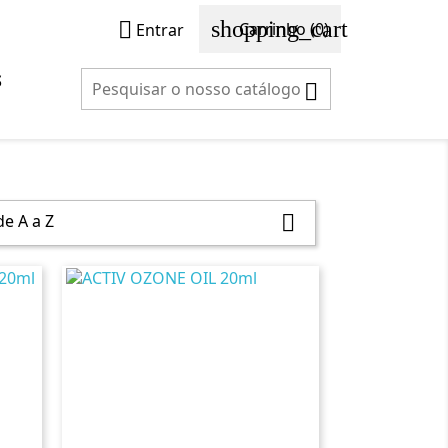
shopping_cart

Carrinho
(0)
Entrar
S

e A a Z
