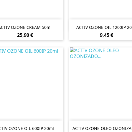


Vista rápida
Vista rápida
ACTIV OZONE CREAM 50ml
ACTIV OZONE OIL 1200IP 2
Preço
Preço
25,90 €
9,45 €


Vista rápida
Vista rápida
CTIV OZONE OIL 600IP 20ml
ACTIV OZONE OLEO OZONIZAD