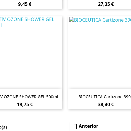
Preço
Preço
9,45 €
27,35 €


Vista rápida
Vista rápida
IV OZONE SHOWER GEL 500ml
BIOCEUTICA Cartizone 390
Preço
Preço
19,75 €
38,40 €

Anterior
o(s)