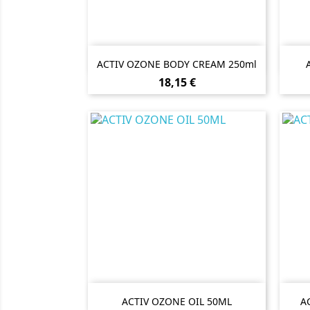

Vista rápida
ACTIV OZONE BODY CREAM 250ml
Preço
18,15 €

Vista rápida
ACTIV OZONE OIL 50ML
A