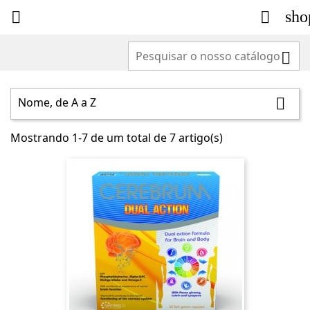
sho



Nome, de A a Z

Mostrando 1-7 de um total de 7 artigo(s)