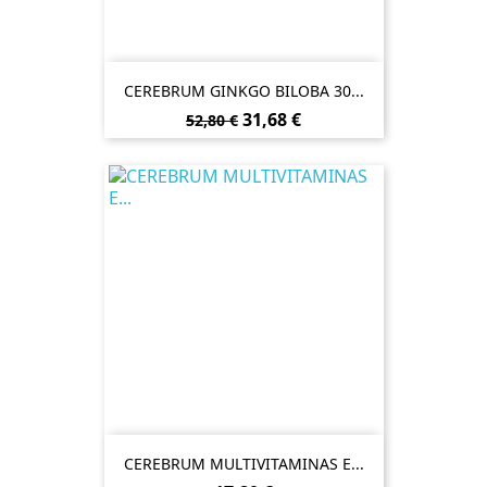
CEREBRUM GINKGO BILOBA 30...
Preço
Preço
31,68 €
52,80 €
normal
CEREBRUM MULTIVITAMINAS E...