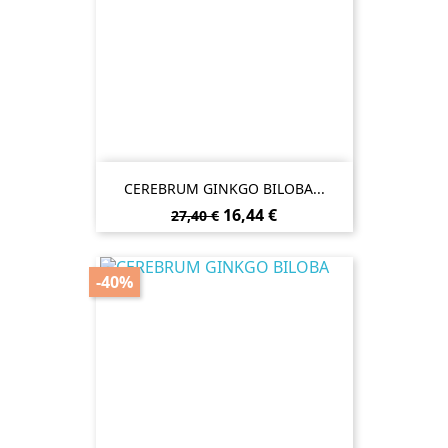
CEREBRUM GINKGO BILOBA...
Preço
Preço
16,44 €
27,40 €
normal
-40%