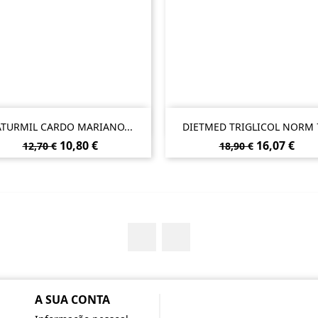


Vista rápida
Vista rápida
TURMIL CARDO MARIANO...
DIETMED TRIGLICOL NORM 7
Preço
Preço
Preço
Preço
10,80 €
16,07 €
12,70 €
18,90 €
normal
normal
Facebook
YouTube
A SUA CONTA