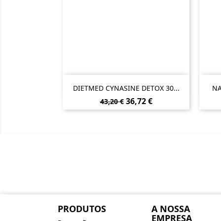

Vista rápida
DIETMED CYNASINE DETOX 30...
NA
Preço
Preço
36,72 €
43,20 €
normal
PRODUTOS
A NOSSA
EMPRESA