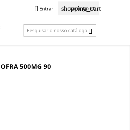
shopping_cart

Carrinho
(0)
Entrar
S

OFRA 500MG 90