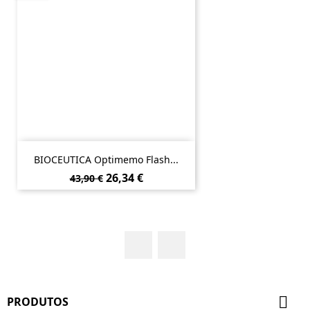
BIOCEUTICA Optimemo Flash...
Preço
Preço
26,34 €
43,90 €
normal
Facebook
YouTube

PRODUTOS