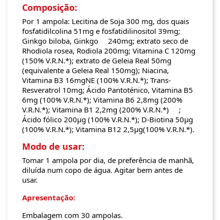
Composição:
Por 1 ampola: Lecitina de Soja 300 mg, dos quais
fosfatidilcolina 51mg e fosfatidilinositol 39mg;
Ginkgo biloba, Ginkgo 240mg; extrato seco de
Rhodiola rosea, Rodiola 200mg; Vitamina C 120mg
(150% V.R.N.*); extrato de Geleia Real 50mg
(equivalente a Geleia Real 150mg); Niacina,
Vitamina B3 16mgNE (100% V.R.N.*); Trans-
Resveratrol 10mg; Ácido Pantoténico, Vitamina B5
6mg (100% V.R.N.*); Vitamina B6 2,8mg (200%
V.R.N.*); Vitamina B1 2,2mg (200% V.R.N.*) ;
Ácido fólico 200µg (100% V.R.N.*); D-Biotina 50µg
(100% V.R.N.*); Vitamina B12 2,5µg(100% V.R.N.*).
Modo de usar:
Tomar 1 ampola por dia, de preferência de manhã,
diluída num copo de água. Agitar bem antes de
usar.
Apresentação:
Embalagem com 30 ampolas.