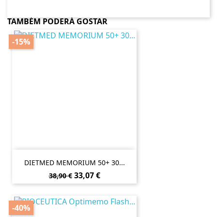
TAMBÉM PODERÁ GOSTAR
-15%
DIETMED MEMORIUM 50+ 30...
Preço
Preço
33,07 €
38,90 €
normal
-40%