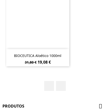
BIOCEUTICA Aloético 1000ml
Preço
Preço
19,08 €
31,80 €
normal
Facebook
YouTube

PRODUTOS