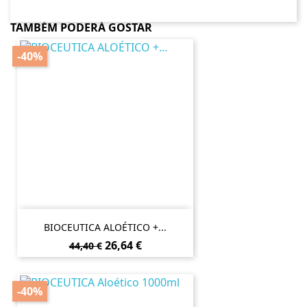
TAMBÉM PODERÁ GOSTAR
-40%
BIOCEUTICA ALOÉTICO +...
Preço
Preço
26,64 €
44,40 €
normal
-40%